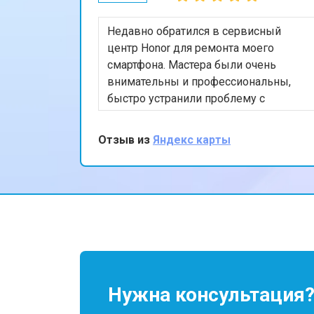
Недавно обратился в сервисный
центр Honor для ремонта моего
смартфона. Мастера были очень
внимательны и профессиональны,
быстро устранили проблему с
экраном. Я впечатлён качеством
обслуживания и скоростью
Отзыв из
Яндекс карты
выполнения работы. Мой телефон
теперь работает безупречно. Спасибо
за отличную работу!
Нужна консультация