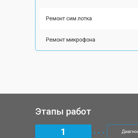
Ремонт сим лотка
Ремонт микрофона
Замена шлейфа телефона Honor
Замена разъема питания
Ремонт камеры телефона Honor
Этапы работ
Замена материнской платы
1
Диагно