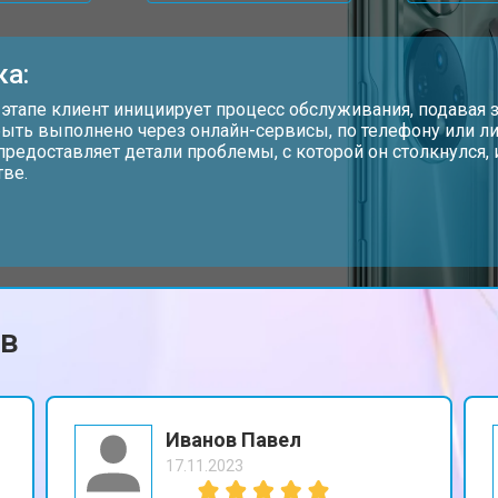
от 60 мин
о
ка:
от 60 мин
о
 этапе клиент инициирует процесс обслуживания, подавая з
ыть выполнено через онлайн-сервисы, по телефону или ли
предоставляет детали проблемы, с которой он столкнулся
тве.
от 50 мин
о
от 90 мин
о
ов
от 40 мин
о
Иванов Павел
17.11.2023