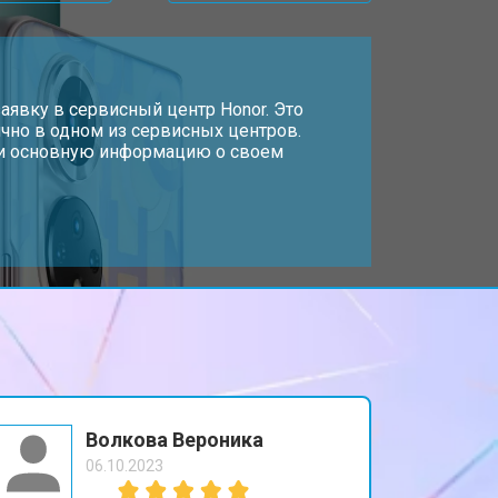
т 2700 ₽
Заказать
т 950 ₽
аявку в сервисный центр Honor. Это
Заказать
чно в одном из сервисных центров.
, и основную информацию о своем
т 1750 ₽
Заказать
т 3200 ₽
Заказать
т 1400 ₽
Заказать
Волкова Вероника
06.10.2023