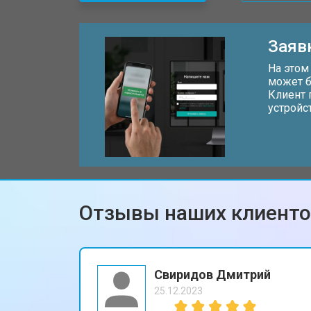
Замена дисплея (экрана)
Заяв
Замена аккумулятора
На этом
может б
Клиент 
устройс
Замена кнопки включения
Ремонт цепи питания
Отзывы наших клиент
Ремонт динамика
Свиридов Дмитрий
25.12.2023