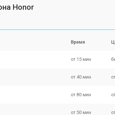
она Honor
Время
Ц
от 15 мин
б
от 40 мин
о
от 80 мин
о
от 50 мин
о