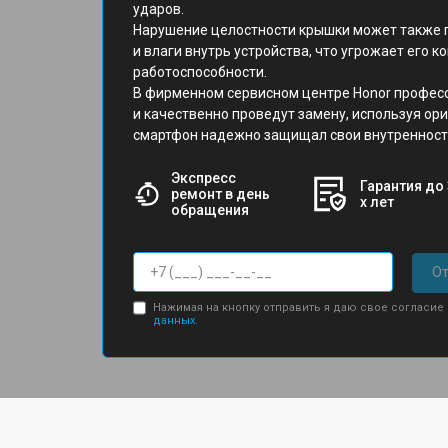
ударов.
Нарушение целостности крышки может также 
и влаги внутрь устройства, что угрожает его 
работоспособности.
В фирменном сервисном центре Honor профес
и качественно проведут замену, используя ор
смартфон надежно защищал свои внутренност
Экспресс
Гарантия до 
ремонт в день
х лет
обращения
От
Нажимая на кнопку отправить я даю свое согласие
данных.