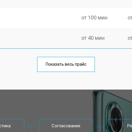
от 100 мин
о
от 40 мин
о
от 70 мин
о
Показать весь прайс
от 50 мин
о
от 70 мин
о
от 60 мин
о
стика
Согласование
Р