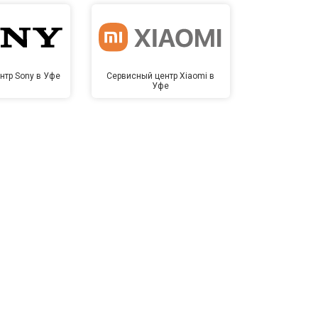
нтр Sony в Уфе
Сервисный центр Xiaomi в
Сервисный це
Уфе