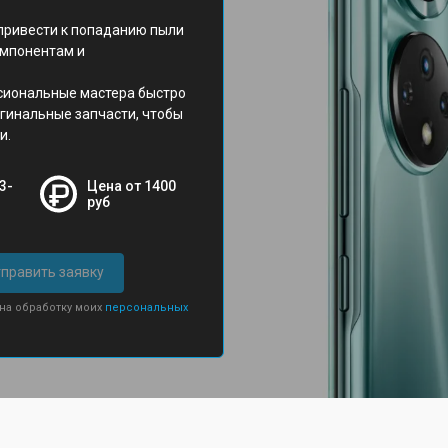
привести к попаданию пыли
компонентам и
сиональные мастера быстро
игинальные запчасти, чтобы
и.
3-
Цена от 1400
руб
править заявку
 на обработку моих
персональных