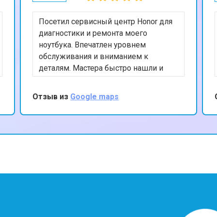
Посетил сервисный центр Honor для
диагностики и ремонта моего
ноутбука. Впечатлен уровнем
обслуживания и вниманием к
деталям. Мастера быстро нашли и
устранили проблему, а также
предоставили полезные советы по
Отзыв из
Google maps
уходу за устройством. Ценю ваш
профессионализм и рекомендую
данный сервис.
?