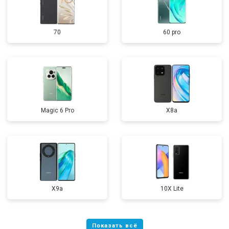
70
60 pro
Magic 6 Pro
X8a
X9a
10X Lite