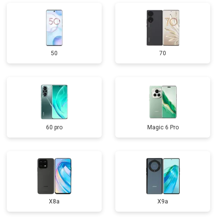
50
70
60 pro
Magic 6 Pro
X8a
X9a